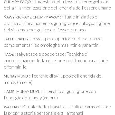
: il maestro della tessitura energetica e
CHUMPY PAQO
della ri-armonizzazione dell’energia dell’essere umano
: rituale iniziatico e
ÑAWY KICHAY E CHUMPY AWAY
pratica di riordinamento, guarigione e autoguarigione
del sistema energetico dell’essere umano
: lo sviluppo superiore delle alleanze
JAPU E RANTY
complementari ed omologhe masintin e yanantin.
: saiwa taqe e poqpo taqe: Tecniche di
TAQE
armonizzazione della relazione con il mondo maschile
e femminile
: il cerchio di sviluppo dell’energia del
MUNAY MUYU
munay (amore)
: Il cerchio di guarigione con
HAMPI MUNAY MUYU
l’energia del munay (amore)
: Rituale della rinascita — Pulire e armonizzare
WACHAY
la propria storia personale e gli antenati