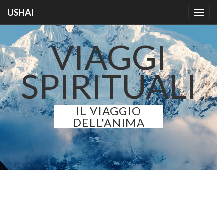
USHAI
Toggl
navig
VIAGGI
SPIRITUALI
IL VIAGGIO
DELL'ANIMA