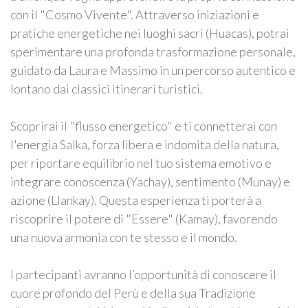
con il "Cosmo Vivente". Attraverso iniziazioni e
pratiche energetiche nei luoghi sacri (Huacas), potrai
sperimentare una profonda trasformazione personale,
guidato da Laura e Massimo in un percorso autentico e
lontano dai classici itinerari turistici.
Scoprirai il "flusso energetico" e ti connetterai con
l'energia Salka, forza libera e indomita della natura,
per riportare equilibrio nel tuo sistema emotivo e
integrare conoscenza (Yachay), sentimento (Munay) e
azione (Llankay). Questa esperienza ti porterà a
riscoprire il potere di "Essere" (Kamay), favorendo
una nuova armonia con te stesso e il mondo.
I partecipanti avranno l’opportunità di conoscere il
cuore profondo del Perù e della sua Tradizione