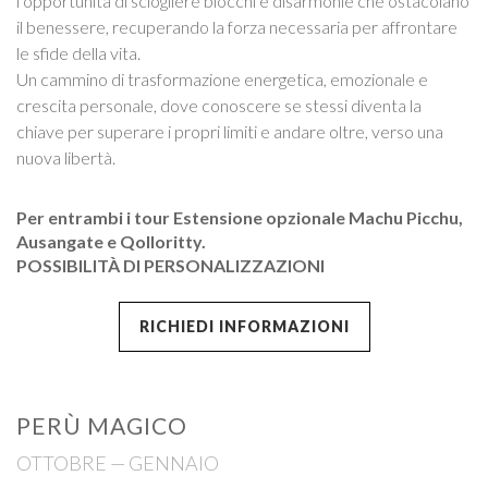
l’opportunità di sciogliere blocchi e disarmonie che ostacolano
il benessere, recuperando la forza necessaria per affrontare
le sfide della vita.
Un cammino di trasformazione energetica, emozionale e
crescita personale, dove conoscere se stessi diventa la
chiave per superare i propri limiti e andare oltre, verso una
nuova libertà.
Per entrambi i tour Estensione opzionale Machu Picchu,
Ausangate e Qolloritty.
POSSIBILITÀ DI PERSONALIZZAZIONI
RICHIEDI INFORMAZIONI
PERÙ MAGICO
OTTOBRE — GENNAIO